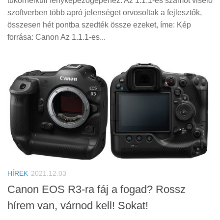
tükörnélküli fényképezőgépéhez. Az 1.1.1-es számot viselő
szoftverben több apró jelenséget orvosoltak a fejlesztők,
összesen hét pontba szedték össze ezeket, íme: Kép
forrása: Canon Az 1.1.1-es...
HÍREK
2021.12.03
Canon EOS R3-ra fáj a fogad? Rossz
hírem van, várnod kell! Sokat!