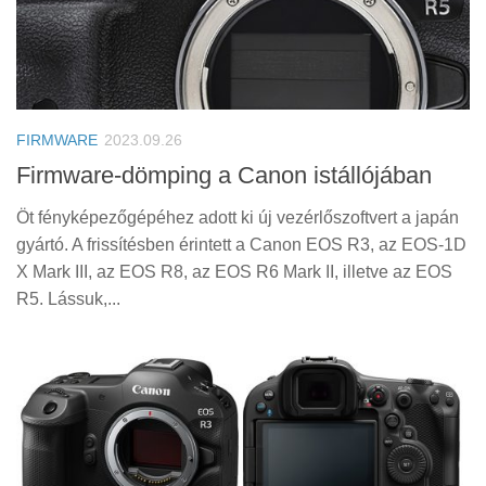
FIRMWARE
2023.09.26
Firmware-dömping a Canon istállójában
Öt fényképezőgépéhez adott ki új vezérlőszoftvert a japán
gyártó. A frissítésben érintett a Canon EOS R3, az EOS-1D
X Mark III, az EOS R8, az EOS R6 Mark II, illetve az EOS
R5. Lássuk,...