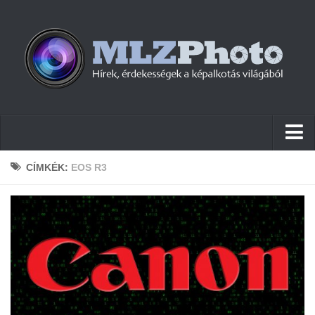
Hírek
CÍMKÉK:
EOS R3
Pletykák
Cikkek
Szoftver
Firmware
Tudástár