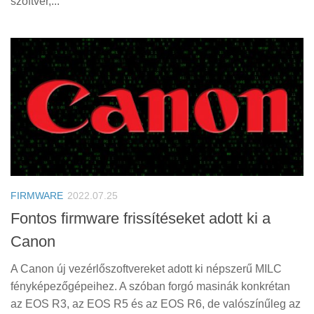
szoftver,...
FIRMWARE
2022.07.25
Fontos firmware frissítéseket adott ki a
Canon
A Canon új vezérlőszoftvereket adott ki népszerű MILC
fényképezőgépeihez. A szóban forgó masinák konkrétan
az EOS R3, az EOS R5 és az EOS R6, de valószínűleg az