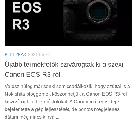
PLETYKÁK
2021.05.27
Újabb termékfotók szivárogtak ki a szexi
Canon EOS R3-ról!
Valószínűleg már senki sem csodálkozik, hogy ezúttal is a
Nokishita bloggernek köszönhetjük a Canon EOS R3-ról
kiszivárogtatott termékfotókat. A Canon már egy ideje
bejelentette a gép fejlesztését, de pontos megjelenési
dátum még nincs kiírva,...