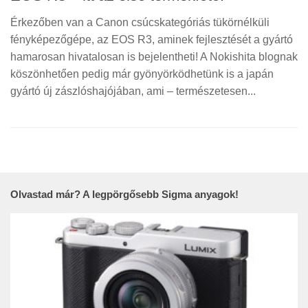
Érkezőben van a Canon csúcskategóriás tükörnélküli
fényképezőgépe, az EOS R3, aminek fejlesztését a gyártó
hamarosan hivatalosan is bejelentheti! A Nokishita blognak
köszönhetően pedig már gyönyörködhetünk is a japán
gyártó új zászlóshajójában, ami – természetesen...
Olvastad már? A legpörgősebb Sigma anyagok!