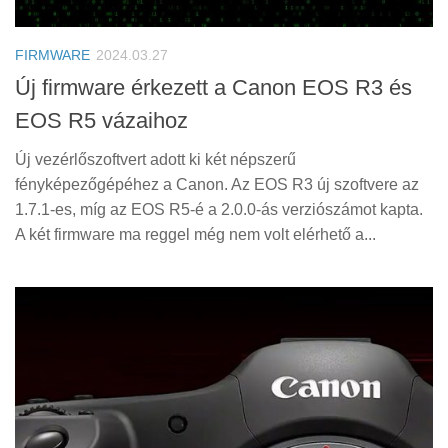
Tanácsok
Érdekességek
FIRMWARE
2024.03.27
Helyszíni Riport
Új firmware érkezett a Canon EOS R3 és
EOS R5 vázaihoz
E-BB
Új vezérlőszoftvert adott ki két népszerű
fényképezőgépéhez a Canon. Az EOS R3 új szoftvere az
1.7.1-es, míg az EOS R5-é a 2.0.0-ás verziószámot kapta.
A két firmware ma reggel még nem volt elérhető a...