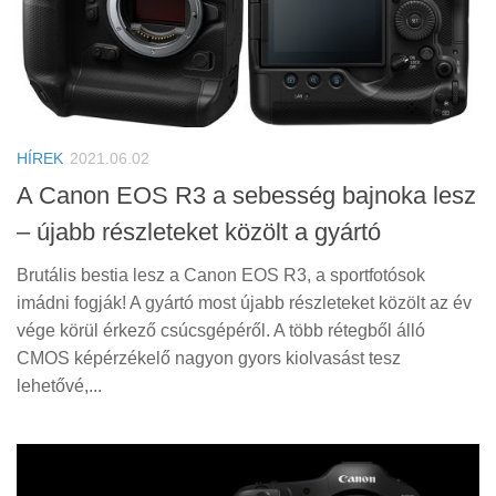
HÍREK
2021.06.02
A Canon EOS R3 a sebesség bajnoka lesz
– újabb részleteket közölt a gyártó
Brutális bestia lesz a Canon EOS R3, a sportfotósok
imádni fogják! A gyártó most újabb részleteket közölt az év
vége körül érkező csúcsgépéről. A több rétegből álló
CMOS képérzékelő nagyon gyors kiolvasást tesz
lehetővé,...