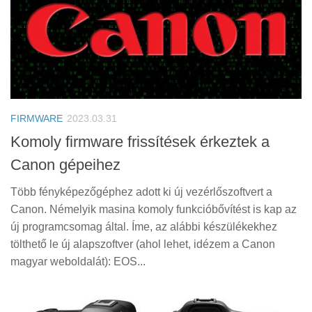
FIRMWARE
2023.03.31
Komoly firmware frissítések érkeztek a
Canon gépeihez
Több fényképezőgéphez adott ki új vezérlőszoftvert a
Canon. Némelyik masina komoly funkcióbővítést is kap az
új programcsomag által. Íme, az alábbi készülékekhez
tölthető le új alapszoftver (ahol lehet, idézem a Canon
magyar weboldalát): EOS...