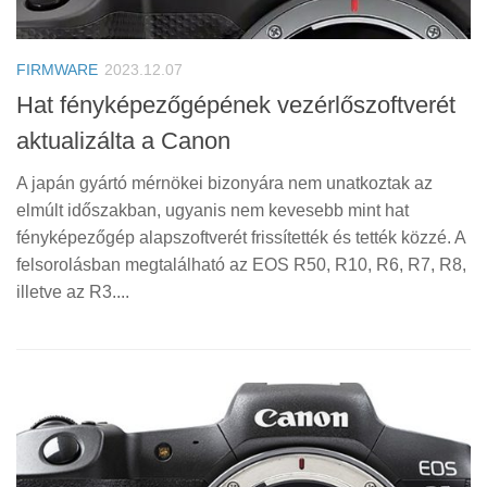
FIRMWARE
2023.12.07
Hat fényképezőgépének vezérlőszoftverét
aktualizálta a Canon
A japán gyártó mérnökei bizonyára nem unatkoztak az
elmúlt időszakban, ugyanis nem kevesebb mint hat
fényképezőgép alapszoftverét frissítették és tették közzé. A
felsorolásban megtalálható az EOS R50, R10, R6, R7, R8,
illetve az R3....