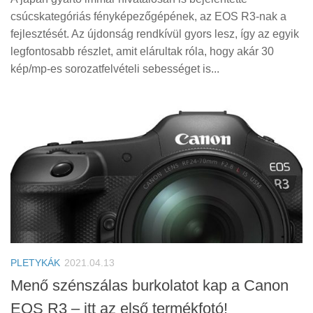
csúcskategóriás fényképezőgépének, az EOS R3-nak a
fejlesztését. Az újdonság rendkívül gyors lesz, így az egyik
legfontosabb részlet, amit elárultak róla, hogy akár 30
kép/mp-es sorozatfelvételi sebességet is...
PLETYKÁK
2021.04.13
Menő szénszálas burkolatot kap a Canon
EOS R3 – itt az első termékfotó!