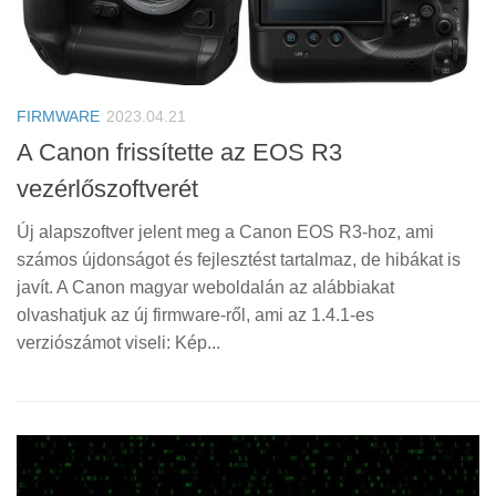
FIRMWARE
2023.04.21
A Canon frissítette az EOS R3
vezérlőszoftverét
Új alapszoftver jelent meg a Canon EOS R3-hoz, ami
számos újdonságot és fejlesztést tartalmaz, de hibákat is
javít. A Canon magyar weboldalán az alábbiakat
olvashatjuk az új firmware-ről, ami az 1.4.1-es
verziószámot viseli: Kép...