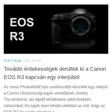
PLETYKÁK
2021.05.04
További érdekességek derültek ki a Canon
EOS R3 kapcsán egy interjúból
Az orosz PhotoWebExpo szerkesztője készített egy interjút
a Canon Oroszország egyik vezetőjével, Andrej
Tiscsenkóval, aki égető kérdésekre adott érdekes
válaszokat. Az egyik ilyen kérdés például az volt, hogy az
EOS R3-ba vajon ugyanaz a...