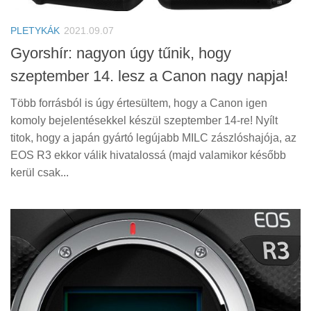
PLETYKÁK
2021.09.07
Gyorshír: nagyon úgy tűnik, hogy
szeptember 14. lesz a Canon nagy napja!
Több forrásból is úgy értesültem, hogy a Canon igen
komoly bejelentésekkel készül szeptember 14-re! Nyílt
titok, hogy a japán gyártó legújabb MILC zászlóshajója, az
EOS R3 ekkor válik hivatalossá (majd valamikor később
kerül csak...