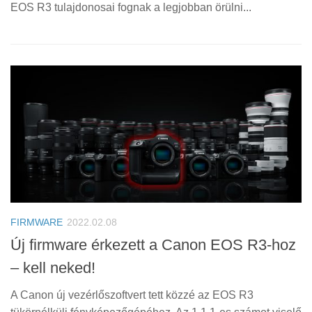
EOS R3 tulajdonosai fognak a legjobban örülni...
FIRMWARE
2022.02.08
Új firmware érkezett a Canon EOS R3-hoz
– kell neked!
A Canon új vezérlőszoftvert tett közzé az EOS R3