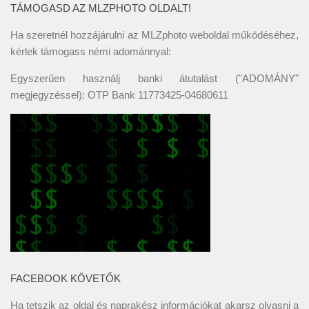
TÁMOGASD AZ MLZPHOTO OLDALT!
Ha szeretnél hozzájárulni az MLZphoto weboldal működéséhez,
kérlek támogass némi adománnyal:
Egyszerűen használj banki átutalást ("ADOMÁNY"
megjegyzéssel): OTP Bank 11773425-04680611
FACEBOOK KÖVETŐK
Ha tetszik az oldal és naprakész információkat akarsz olvasni a