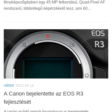
fényképezőgépben egy 45 MP felbontású, Quad-Pixel AF
rendszerű, többrétegű képérzékelő lesz, ami 60...
HÍREK
2021.04.14
A Canon bejelentette az EOS R3
fejlesztését
A japán gyártó immár hivatalosan is bejelentette