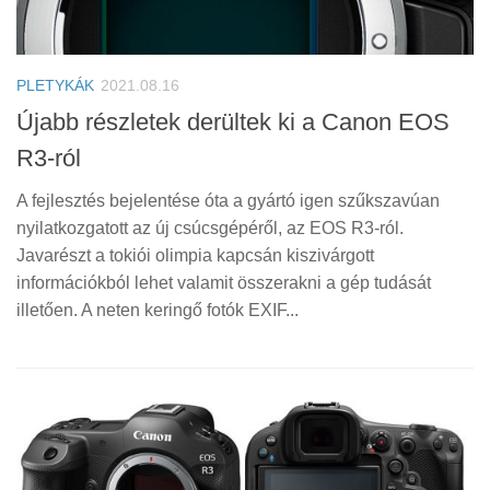
PLETYKÁK
2021.08.16
Újabb részletek derültek ki a Canon EOS
R3-ról
A fejlesztés bejelentése óta a gyártó igen szűkszavúan
nyilatkozgatott az új csúcsgépéről, az EOS R3-ról.
Javarészt a tokiói olimpia kapcsán kiszivárgott
információkból lehet valamit összerakni a gép tudását
illetően. A neten keringő fotók EXIF...