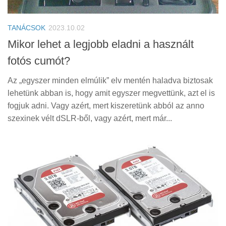
Tanácsok
Érdekességek
TANÁCSOK
2023.10.02
Helyszíni Riport
Mikor lehet a legjobb eladni a használt
fotós cumót?
E-BB
Az „egyszer minden elmúlik” elv mentén haladva biztosak
lehetünk abban is, hogy amit egyszer megvettünk, azt el is
fogjuk adni. Vagy azért, mert kiszeretünk abból az anno
szexinek vélt dSLR-ből, vagy azért, mert már...