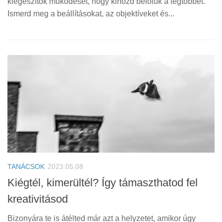
kiegészítők működését, hogy kihozd belőlük a legtöbbet.
Ismerd meg a beállításokat, az objektíveket és...
TANÁCSOK
2023.05.08
Kiégtél, kimerültél? Így támaszthatod fel
kreativitásod
Bizonyára te is átélted már azt a helyzetet, amikor úgy