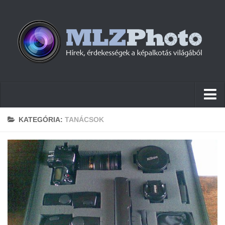
Hírek
KATEGÓRIA:
TANÁCSOK
Pletykák
Cikkek
Szoftver
Firmware
Tudástár