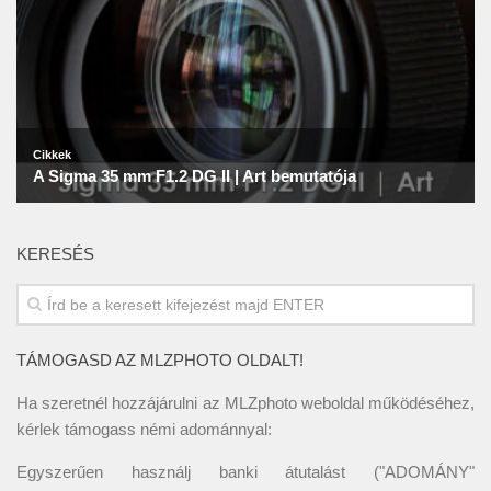
KERESÉS
TÁMOGASD AZ MLZPHOTO OLDALT!
Ha szeretnél hozzájárulni az MLZphoto weboldal működéséhez,
kérlek támogass némi adománnyal:
Egyszerűen használj banki átutalást ("ADOMÁNY"