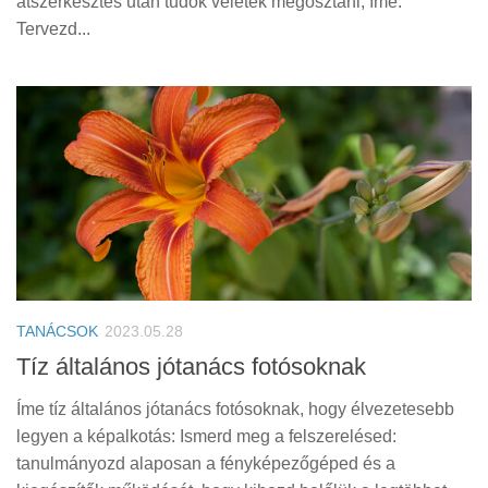
átszerkesztés után tudok veletek megosztani, íme:
Tervezd...
TANÁCSOK
2023.05.28
Tíz általános jótanács fotósoknak
Íme tíz általános jótanács fotósoknak, hogy élvezetesebb
legyen a képalkotás: Ismerd meg a felszerelésed:
tanulmányozd alaposan a fényképezőgéped és a