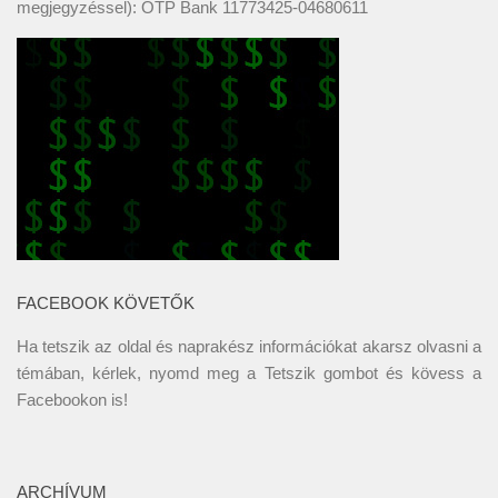
megjegyzéssel): OTP Bank 11773425-04680611
FACEBOOK KÖVETŐK
Ha tetszik az oldal és naprakész információkat akarsz olvasni a
témában, kérlek, nyomd meg a Tetszik gombot és kövess a
Facebookon
is!
ARCHÍVUM