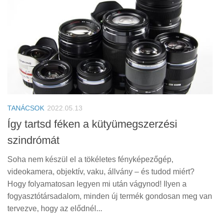
TANÁCSOK
2022.05.13
Így tartsd féken a kütyümegszerzési
szindrómát
Soha nem készül el a tökéletes fényképezőgép,
videokamera, objektív, vaku, állvány – és tudod miért?
Hogy folyamatosan legyen mi után vágynod! Ilyen a
fogyasztótársadalom, minden új termék gondosan meg van
tervezve, hogy az elődnél...