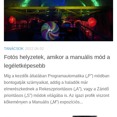
TANÁCSOK
2022.06.02
Fotós helyzetek, amikor a manuális mód a
legéletképesebb
Míg a kezdők általában Programautomatika („P”) módban
bontogatják szárnyaikat, addig a haladók már
elmerészkednek a Rekeszprioritásos („A”), vagy a Záridő
prioritásos („S”) módok világába is. Az igazi profik viszont
kőkeményen a Manuális („M”) expozíciós...