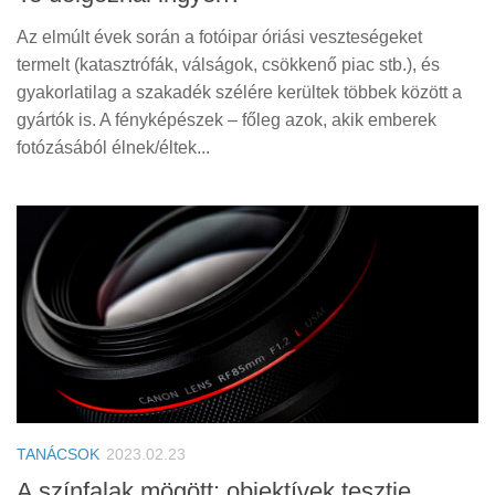
Az elmúlt évek során a fotóipar óriási veszteségeket
termelt (katasztrófák, válságok, csökkenő piac stb.), és
gyakorlatilag a szakadék szélére kerültek többek között a
gyártók is. A fényképészek – főleg azok, akik emberek
fotózásából élnek/éltek...
TANÁCSOK
2023.02.23
A színfalak mögött: objektívek tesztje