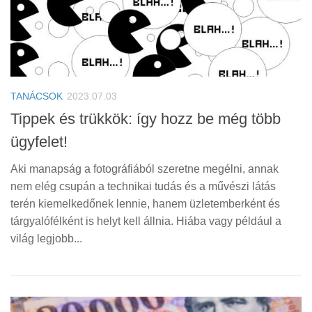
TANÁCSOK
2023.07.03
Tippek és trükkök: így hozz be még több
ügyfelet!
Aki manapság a fotográfiából szeretne megélni, annak
nem elég csupán a technikai tudás és a művészi látás
terén kiemelkedőnek lennie, hanem üzletemberként és
tárgyalófélként is helyt kell állnia. Hiába vagy például a
világ legjobb...