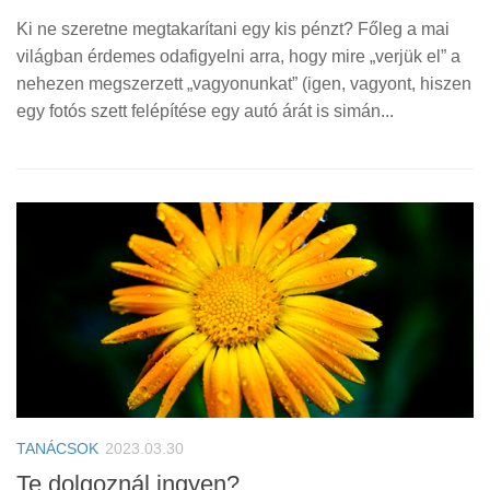
Ki ne szeretne megtakarítani egy kis pénzt? Főleg a mai
világban érdemes odafigyelni arra, hogy mire „verjük el” a
nehezen megszerzett „vagyonunkat” (igen, vagyont, hiszen
egy fotós szett felépítése egy autó árát is simán...
TANÁCSOK
2023.03.30
Te dolgoznál ingyen?