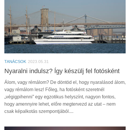
TANÁCSOK
2023.05.31
Nyaralni indulsz? Így készülj fel fotósként
Álom, vagy rémálom? De döntöd el, hogy nyaralásod álom,
vagy rémálom lesz! Főleg, ha fotósként szeretnél
„végigpihenni” egy egzotikus helyszínt, nagyon fontos,
hogy amennyire lehet, előre megtervezd az utat – nem
csak képalkotás szempontjából....