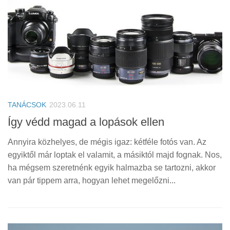
TANÁCSOK
2023.06.11
Így védd magad a lopások ellen
Annyira közhelyes, de mégis igaz: kétféle fotós van. Az
egyiktől már loptak el valamit, a másiktól majd fognak. Nos,
ha mégsem szeretnénk egyik halmazba se tartozni, akkor
van pár tippem arra, hogyan lehet megelőzni...