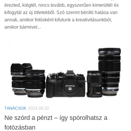
érezted, kiégtél, nincs tovább, egyszerűen kimerültél és
kifogytál az új ötletekből. Szó szerint bénító hatása van
annak, amikor fotósként kifutunk a kreativitásunkból,
amikor bármivel...
TANÁCSOK
2023.05.02
Ne szórd a pénzt – így spórolhatsz a
fotózásban