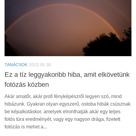
TANÁCSOK
2023.05.30
Ez a tíz leggyakoribb hiba, amit elkövetünk
fotózás közben
Akár amatőr, akár profi fényképészről legyen szó, mind
hibázunk. Gyakran olyan egyszerű, ostoba hibák csúsznak
be képalkotáskor, amelyek elronthatják akár egy teljes
fotós túra eredményét, vagy egy nagyon drága, fizetett
fotózás is mehet a...