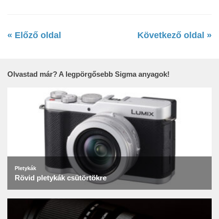
« Előző oldal
Következő oldal »
Olvastad már? A legpörgősebb Sigma anyagok!