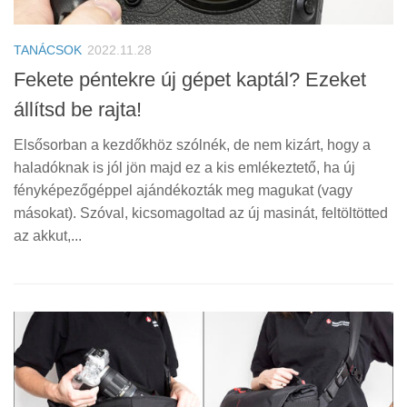
TANÁCSOK
2022.11.28
Fekete péntekre új gépet kaptál? Ezeket
állítsd be rajta!
Elsősorban a kezdőkhöz szólnék, de nem kizárt, hogy a
haladóknak is jól jön majd ez a kis emlékeztető, ha új
fényképezőgéppel ajándékozták meg magukat (vagy
másokat). Szóval, kicsomagoltad az új masinát, feltöltötted
az akkut,...