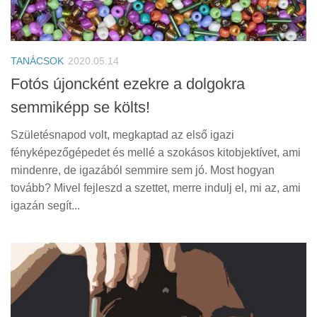
TANÁCSOK
2020.05.14
Fotós újoncként ezekre a dolgokra
semmiképp se költs!
Születésnapod volt, megkaptad az első igazi
fényképezőgépedet és mellé a szokásos kitobjektívet, ami
mindenre, de igazából semmire sem jó. Most hogyan
tovább? Mivel fejleszd a szettet, merre indulj el, mi az, ami
igazán segít...