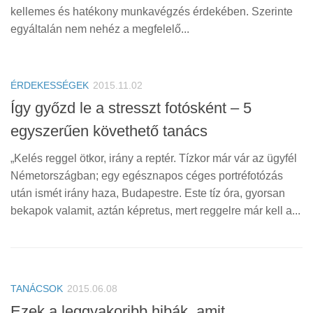
kellemes és hatékony munkavégzés érdekében. Szerinte
egyáltalán nem nehéz a megfelelő...
ÉRDEKESSÉGEK
2015.11.02
Így győzd le a stresszt fotósként – 5
egyszerűen követhető tanács
„Kelés reggel ötkor, irány a reptér. Tízkor már vár az ügyfél
Németországban; egy egésznapos céges portréfotózás
után ismét irány haza, Budapestre. Este tíz óra, gyorsan
bekapok valamit, aztán képretus, mert reggelre már kell a...
TANÁCSOK
2015.06.08
Ezek a leggyakoribb hibák, amit