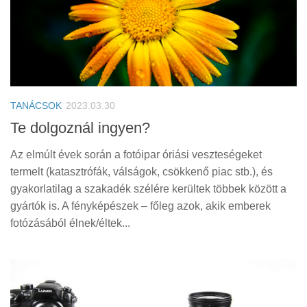
TANÁCSOK
2023.03.30
Te dolgoznál ingyen?
Az elmúlt évek során a fotóipar óriási veszteségeket
termelt (katasztrófák, válságok, csökkenő piac stb.), és
gyakorlatilag a szakadék szélére kerültek többek között a
gyártók is. A fényképészek – főleg azok, akik emberek
fotózásából élnek/éltek...