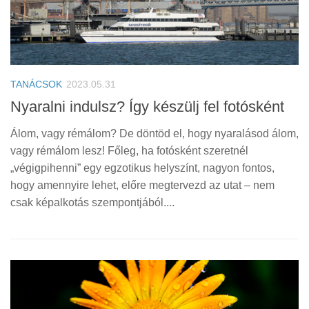
TANÁCSOK
2023.05.31
Nyaralni indulsz? Így készülj fel fotósként
Álom, vagy rémálom? De döntöd el, hogy nyaralásod álom,
vagy rémálom lesz! Főleg, ha fotósként szeretnél
„végigpihenni” egy egzotikus helyszínt, nagyon fontos,
hogy amennyire lehet, előre megtervezd az utat – nem
csak képalkotás szempontjából....