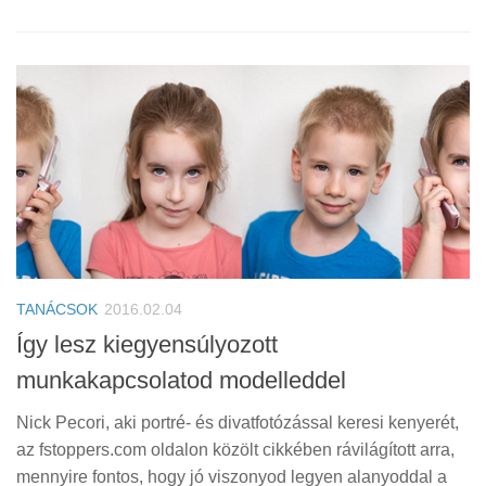
TANÁCSOK
2016.02.04
Így lesz kiegyensúlyozott
munkakapcsolatod modelleddel
Nick Pecori, aki portré- és divatfotózással keresi kenyerét,
az fstoppers.com oldalon közölt cikkében rávilágított arra,
mennyire fontos, hogy jó viszonyod legyen alanyoddal a