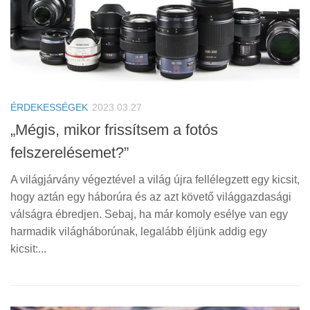
ÉRDEKESSÉGEK
2023.03.27
„Mégis, mikor frissítsem a fotós
felszerelésemet?”
A világjárvány végeztével a világ újra fellélegzett egy kicsit,
hogy aztán egy háborúra és az azt követő világgazdasági
válságra ébredjen. Sebaj, ha már komoly esélye van egy
harmadik világháborúnak, legalább éljünk addig egy
kicsit:...