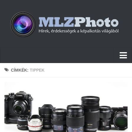
Hírek
CÍMKÉK:
TIPPEK
Pletykák
Cikkek
Szoftver
Firmware
Tudástár