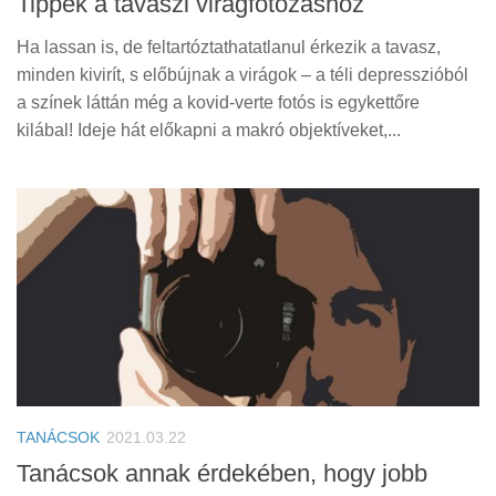
Tippek a tavaszi virágfotózáshoz
Ha lassan is, de feltartóztathatatlanul érkezik a tavasz,
minden kivirít, s előbújnak a virágok – a téli depresszióból
a színek láttán még a kovid-verte fotós is egykettőre
kilábal! Ideje hát előkapni a makró objektíveket,...
TANÁCSOK
2021.03.22
Tanácsok annak érdekében, hogy jobb