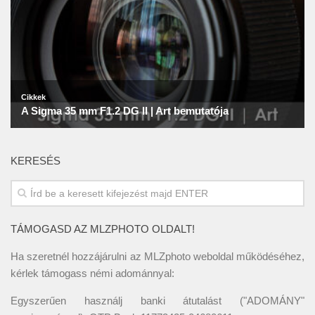
KERESÉS
TÁMOGASD AZ MLZPHOTO OLDALT!
Ha szeretnél hozzájárulni az MLZphoto weboldal működéséhez,
kérlek támogass némi adománnyal:
Egyszerűen használj banki átutalást ("ADOMÁNY"