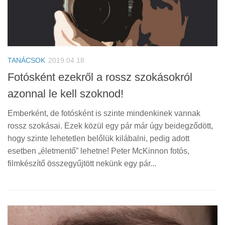
TANÁCSOK
2019.04.18
Fotósként ezekről a rossz szokásokról
azonnal le kell szoknod!
Emberként, de fotósként is szinte mindenkinek vannak
rossz szokásai. Ezek közül egy pár már úgy beidegződött,
hogy szinte lehetetlen belőlük kilábalni, pedig adott
esetben „életmentő” lehetne! Peter McKinnon fotós,
filmkészítő összegyűjtött nekünk egy pár...