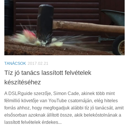
TANÁCSOK
2017.02.21
Tíz jó tanács lassított felvételek
készítéséhez
A DSLRguide szerzője, Simon Cade, akinek több mint
félmillió követője van YouTube csatornáján, elég hiteles
forrás ahhoz, hogy megfogadjuk alábbi tíz jó tanácsát, amit
elsősorban azoknak állított össze, akik belekóstolnának a
lassított felvételek érdekes...