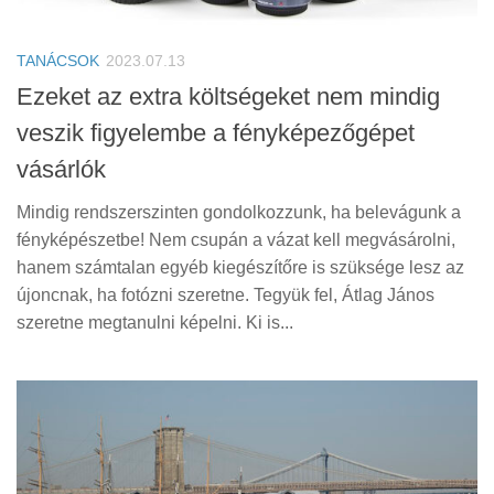
Tanácsok
Érdekességek
TANÁCSOK
2023.07.13
Helyszíni Riport
Ezeket az extra költségeket nem mindig
veszik figyelembe a fényképezőgépet
E-BB
vásárlók
Mindig rendszerszinten gondolkozzunk, ha belevágunk a
fényképészetbe! Nem csupán a vázat kell megvásárolni,
hanem számtalan egyéb kiegészítőre is szüksége lesz az
újoncnak, ha fotózni szeretne. Tegyük fel, Átlag János
szeretne megtanulni képelni. Ki is...