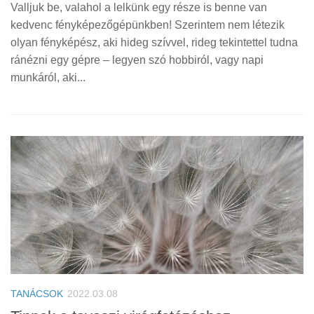
Valljuk be, valahol a lelkünk egy része is benne van
kedvenc fényképezőgépünkben! Szerintem nem létezik
olyan fényképész, aki hideg szívvel, rideg tekintettel tudna
ránézni egy gépre – legyen szó hobbiról, vagy napi
munkáról, aki...
TANÁCSOK
2022.03.08