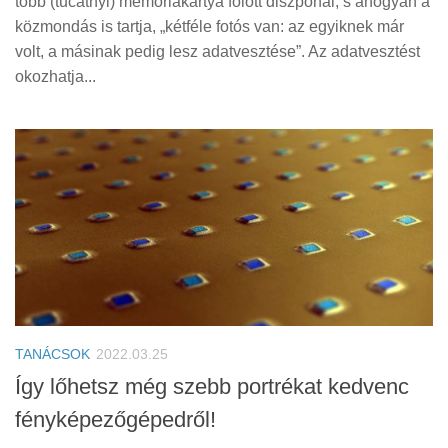
több (tucatnyi) memóriakártya fölött diszponál, s ahogyan a
közmondás is tartja, „kétféle fotós van: az egyiknek már
volt, a másinak pedig lesz adatvesztése”. Az adatvesztést
okozhatja...
TANÁCSOK
2022.03.25
Így lőhetsz még szebb portrékat kedvenc
fényképezőgépedről!