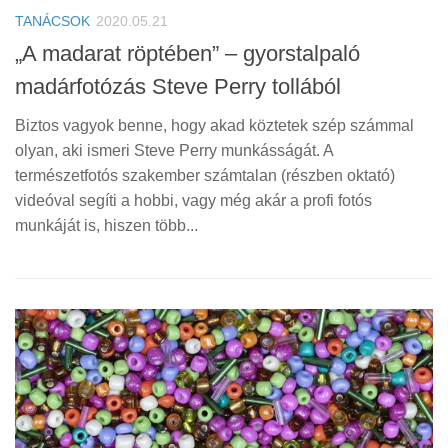
TANÁCSOK
2020.05.21
„A madarat röptében” – gyorstalpaló
madárfotózás Steve Perry tollából
Biztos vagyok benne, hogy akad köztetek szép számmal
olyan, aki ismeri Steve Perry munkásságát. A
természetfotós szakember számtalan (részben oktató)
videóval segíti a hobbi, vagy még akár a profi fotós
munkáját is, hiszen több...