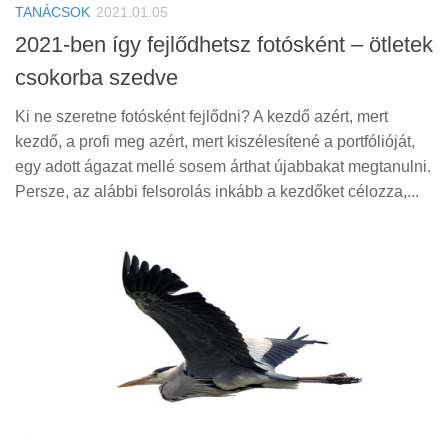
TANÁCSOK
2021.01.05
2021-ben így fejlődhetsz fotósként – ötletek
csokorba szedve
Ki ne szeretne fotósként fejlődni? A kezdő azért, mert
kezdő, a profi meg azért, mert kiszélesítené a portfólióját,
egy adott ágazat mellé sosem árthat újabbakat megtanulni.
Persze, az alábbi felsorolás inkább a kezdőket célozza,...