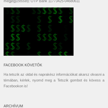
megjegyzéssel): OTP Bank 11773425-04680611
FACEBOOK KÖVETŐK
Ha tetszik az oldal és naprakész információkat akarsz olvasni a
témában, kérlek, nyomd meg a Tetszik gombot és kövess a
Facebookon
is!
ARCHÍVUM