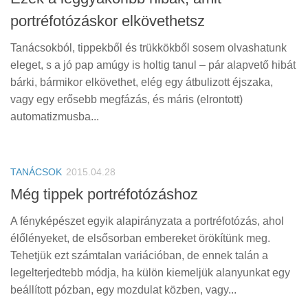
portréfotózáskor elkövethetsz
Tanácsokból, tippekből és trükkökből sosem olvashatunk
eleget, s a jó pap amúgy is holtig tanul – pár alapvető hibát
bárki, bármikor elkövethet, elég egy átbulizott éjszaka,
vagy egy erősebb megfázás, és máris (elrontott)
automatizmusba...
TANÁCSOK
2015.04.28
Még tippek portréfotózáshoz
A fényképészet egyik alapirányzata a portréfotózás, ahol
élőlényeket, de elsősorban embereket örökítünk meg.
Tehetjük ezt számtalan variációban, de ennek talán a
legelterjedtebb módja, ha külön kiemeljük alanyunkat egy
beállított pózban, egy mozdulat közben, vagy...